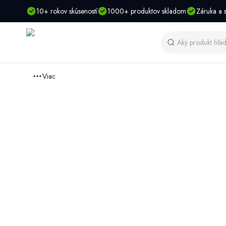
10+ rokov skúseností
1000+ produktov skladom
Záruka a s
Viac