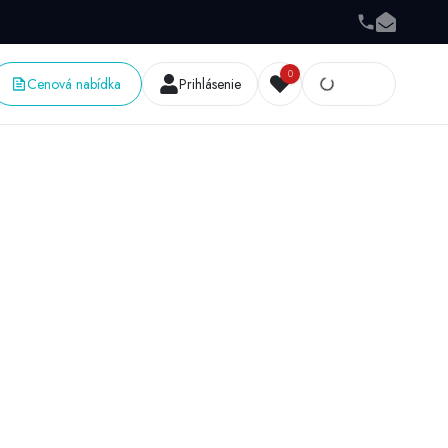
0
Cenová nabídka
Prihlásenie