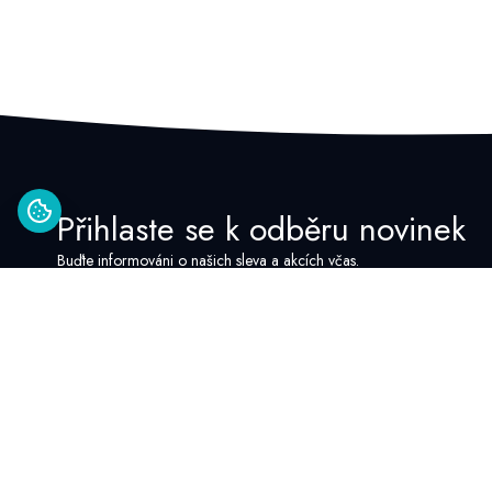
Přihlaste se k odběru novinek
Buďte informováni o našich sleva a akcích včas.
Kontakt
Provozní doba
zákaznické link
Google Recenze
Po - Pia: 8:00 - 16:00