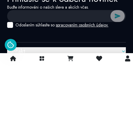
Buďte informováni o našich sleva a akcích včas.
Odoslaním súhlasíte so
spracovaním osobných údajov.
Kontakt
Google recenzie
4.9/
5
© 2026 IvatoshopSk. Všechna práva vyhrazena
Projekt vytvořil