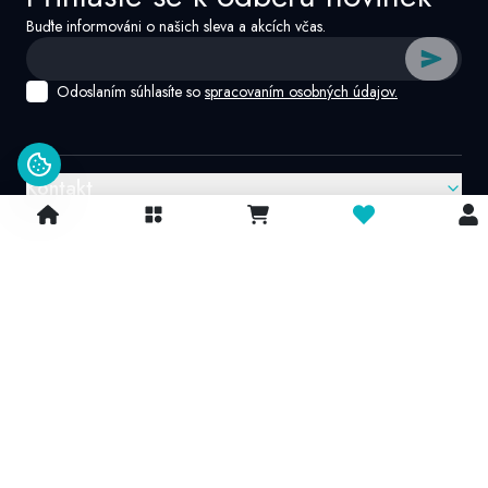
Buďte informováni o našich sleva a akcích včas.
Odoslaním súhlasíte so
spracovaním osobných údajov.
Kontakt
Google recenzie
4.9/
5
© 2026 IvatoshopSk. Všechna práva vyhrazena
Projekt vytvořil