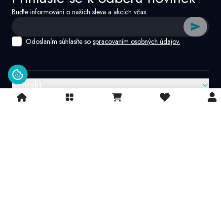
Buďte informováni o našich sleva a akcích včas.
Odoslaním súhlasíte so
spracovaním osobných údajov.
Kontakt
Google recenzie
4.9/
5
© 2026 IvatoshopSk. Všechna práva vyhrazena
Projekt vytvořil