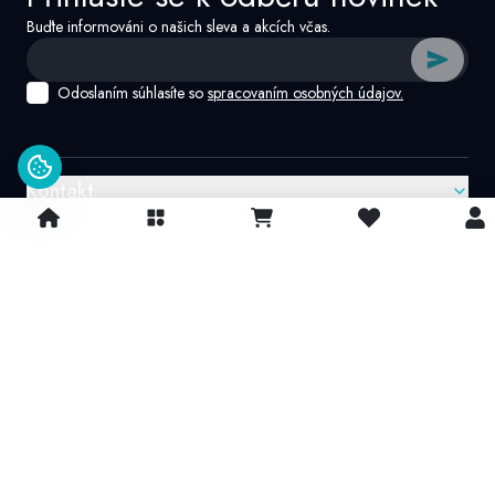
Buďte informováni o našich sleva a akcích včas.
Odoslaním súhlasíte so
spracovaním osobných údajov.
Kontakt
Google recenzie
4.9/
5
© 2026 IvatoshopSk. Všechna práva vyhrazena
Projekt vytvořil