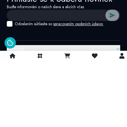
Buďte informováni o našich sleva a akcích včas.
Odoslaním súhlasíte so
spracovaním osobných údajov.
Kontakt
Google recenzie
4.9/
5
© 2026 IvatoshopSk. Všechna práva vyhrazena
Projekt vytvořil