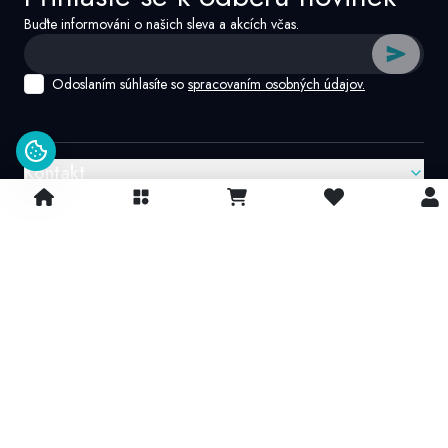
Buďte informováni o našich sleva a akcích včas.
Odoslaním súhlasíte so
spracovaním osobných údajov.
Kontakt
Google recenzie
4.9/
5
© 2026 IvatoshopSk. Všechna práva vyhrazena
Projekt vytvořil