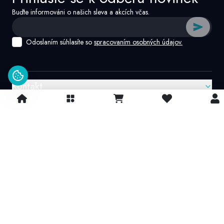
Buďte informováni o našich sleva a akcích včas.
Odoslaním súhlasíte so
spracovaním osobných údajov.
Kontakt
Google recenzie
4.9/
5
© 2026 IvatoshopSk. Všechna práva vyhrazena
Projekt vytvořil