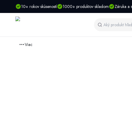
10+ rokov skúseností
1000+ produktov skladom
Záruka a s
Viac