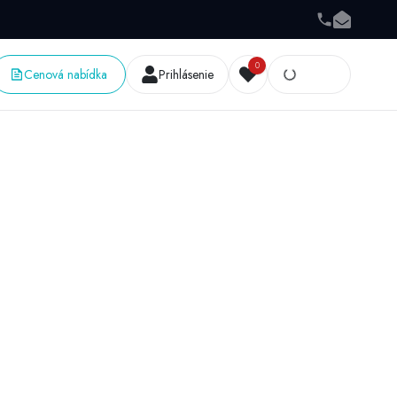
0
Cenová nabídka
Prihlásenie