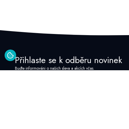
Přihlaste se k odběru novinek
Buďte informováni o našich sleva a akcích včas.
Kontakt
Provozní doba
zákaznické link
Google Recenze
Po - Pia: 8:00 - 16:00