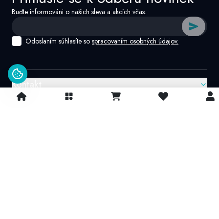
Buďte informováni o našich sleva a akcích včas.
Odoslaním súhlasíte so
spracovaním osobných údajov.
Kontakt
Google recenzie
4.9/
5
© 2026 IvatoshopSk. Všechna práva vyhrazena
Projekt vytvořil