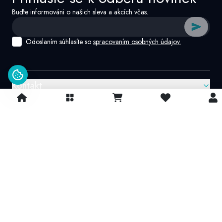
Buďte informováni o našich sleva a akcích včas.
Odoslaním súhlasíte so
spracovaním osobných údajov.
Kontakt
Google recenzie
4.9/
5
© 2026 IvatoshopSk. Všechna práva vyhrazena
Projekt vytvořil