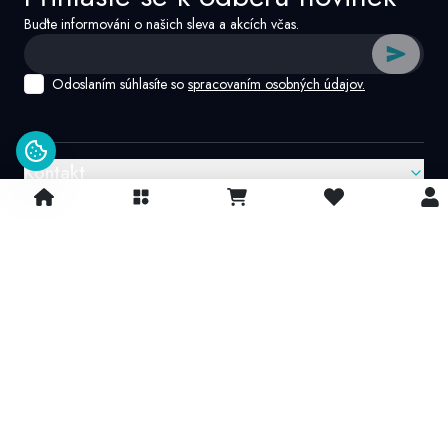
Buďte informováni o našich sleva a akcích včas.
Odoslaním súhlasíte so
spracovaním osobných údajov.
Kontakt
Google recenzie
4.9/
5
© 2026 IvatoshopSk. Všechna práva vyhrazena
Projekt vytvořil