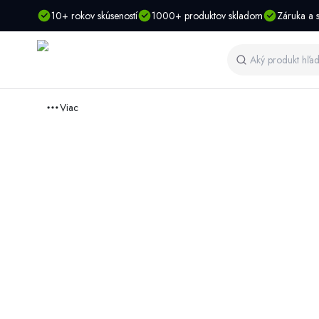
10+ rokov skúseností
1000+ produktov skladom
Záruka a s
Viac