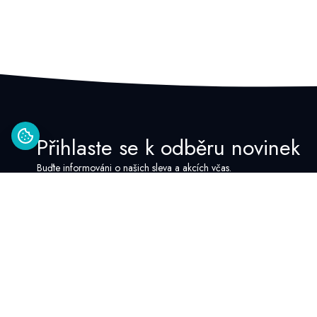
Přihlaste se k odběru novinek
Buďte informováni o našich sleva a akcích včas.
Kontakt
Provozní doba
zákaznické link
Google Recenze
Po - Pia: 8:00 - 16:00