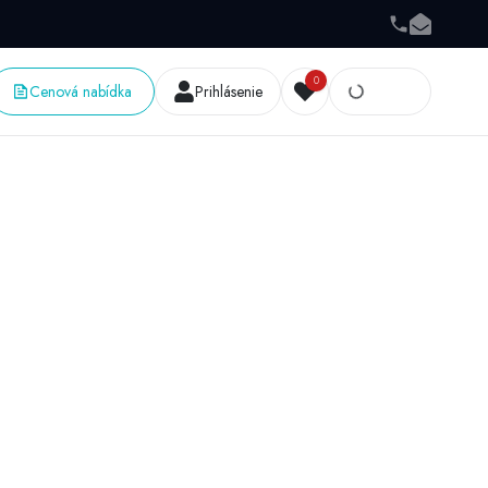
0
Cenová nabídka
Prihlásenie