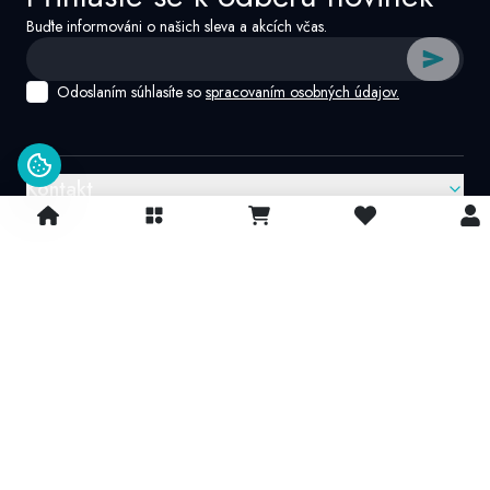
Buďte informováni o našich sleva a akcích včas.
Odoslaním súhlasíte so
spracovaním osobných údajov.
Kontakt
Google recenzie
4.9/
5
© 2026 IvatoshopSk. Všechna práva vyhrazena
Projekt vytvořil