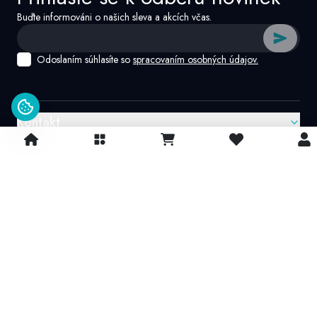
Buďte informováni o našich sleva a akcích včas.
Odoslaním súhlasíte so
spracovaním osobných údajov.
Kontakt
Google recenzie
4.9/
5
© 2026 IvatoshopSk. Všechna práva vyhrazena
Projekt vytvořil