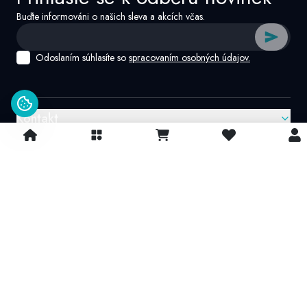
Buďte informováni o našich sleva a akcích včas.
Odoslaním súhlasíte so
spracovaním osobných údajov.
Kontakt
Google recenzie
4.9/
5
© 2026 IvatoshopSk. Všechna práva vyhrazena
Projekt vytvořil